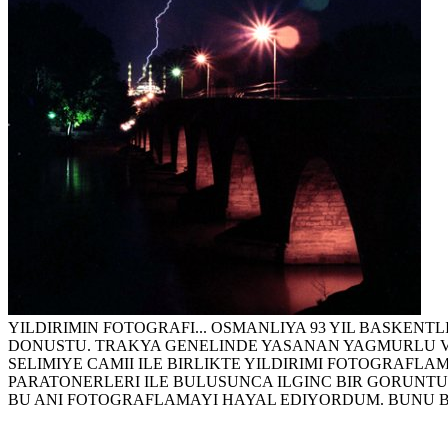
YILDIRIMIN FOTOGRAFI... OSMANLIYA 93 YIL BASKENT
DONUSTU. TRAKYA GENELINDE YASANAN YAGMURLU VE 
SELIMIYE CAMII ILE BIRLIKTE YILDIRIMI FOTOGRAFLA
PARATONERLERI ILE BULUSUNCA ILGINC BIR GORUNTU
BU ANI FOTOGRAFLAMAYI HAYAL EDIYORDUM. BUNU BA