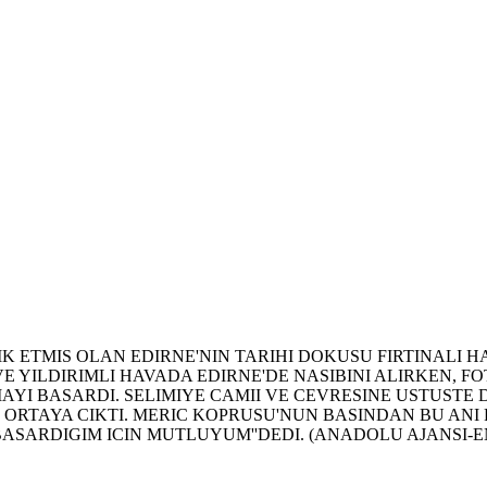
LIK ETMIS OLAN EDIRNE'NIN TARIHI DOKUSU FIRTINALI
YILDIRIMLI HAVADA EDIRNE'DE NASIBINI ALIRKEN, F
MAYI BASARDI. SELIMIYE CAMII VE CEVRESINE USTUSTE 
 ORTAYA CIKTI. MERIC KOPRUSU'NUN BASINDAN BU ANI
SARDIGIM ICIN MUTLUYUM''DEDI. (ANADOLU AJANSI-EN