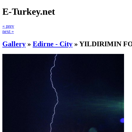
E-Turkey.net
« prev
next »
Gallery
»
Edirne - City
»
YILDIRIMIN FO